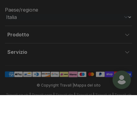
Paese/regione
Prodotto
Servizio
© Copyright Travall |
Mappa del sito
Travall.co.uk
|
Travall.com
|
Travall.de
|
Travall.nl
|
Travall.at
|
Travall.ch
|
Travall.es
|
Travall.fr
|
Travall.it