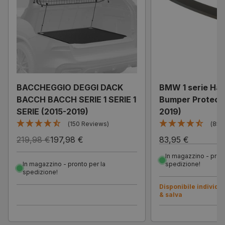
BACCHEGGIO DEGGI DACK
BMW 1 serie Ha
BACCH BACCH SERIE 1 SERIE 1
Bumper Protecto
SERIE (2015-2019)
2019)
(150 Reviews)
(85 
219,98 €
197,98 €
83,95 €
In magazzino - pront
In magazzino - pronto per la
spedizione!
spedizione!
Disponibile individ
& salva