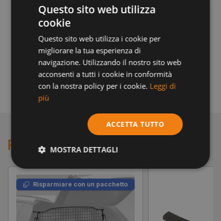
Questo sito web utilizza
su misura per adattarsi alla tua auto come
cookie
un guanto, questo duo dinamico è duro,
Questo sito web utilizza i cookie per
protettivo e pronto per qualsiasi cosa.
migliorare la tua esperienza di
Resta pulito, resta elegante e lascia che il
navigazione. Utilizzando il nostro sito web
acconsenti a tutti i cookie in conformità
divertimento vada avanti!
con la nostra policy per i cookie.
Leggi di
più
ACCETTA TUTTO
Potrebbe piacerti anche
MOSTRA DETTAGLI
Risparmiare con un pacchetto