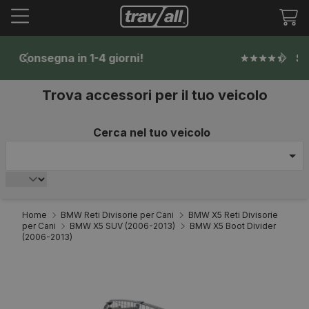
Tr
mi
it
Scelto da oltre 170.000 clienti
Trova accessori per il tuo veicolo
Cerca nel tuo veicolo
Home
BMW Reti Divisorie per Cani
BMW X5 Reti Divisorie
per Cani
BMW X5 SUV (2006-2013)
BMW X5 Boot Divider
(2006-2013)