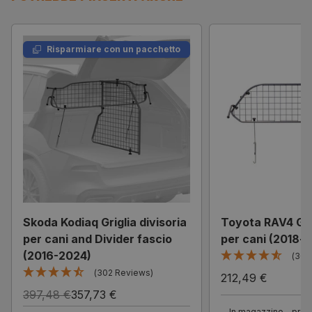
Risparmiare con un pacchetto
Skoda Kodiaq Griglia divisoria
Toyota RAV4 Grig
per cani and Divider fascio
per cani (2018-o
(2016-2024)
(301
(302 Reviews)
212,49 €
397,48 €
357,73 €
In magazzino - pront