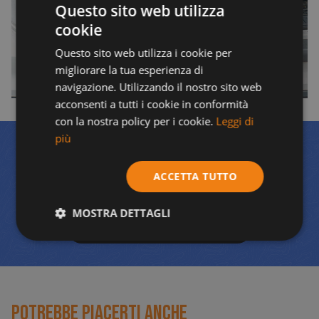
Questo sito web utilizza
cookie
Questo sito web utilizza i cookie per
migliorare la tua esperienza di
navigazione. Utilizzando il nostro sito web
acconsenti a tutti i cookie in conformità
con la nostra policy per i cookie.
Leggi di
più
Salva con un pacchetto
ACCETTA TUTTO
Risparmia fino al 10%
Fuori dal tuo ordine quando
acquisti uno dei nostri pacchetti di Travall.
MOSTRA DETTAGLI
Bundles for your vehicle
Potrebbe piacerti anche