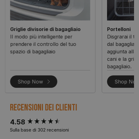
Griglie divisorie di bagagliaio
Portelloni
Il modo più intelligente per
Disgrarai il t
prendere il controllo del tuo
dal bagagliai
spazio di bagagliaio
aggiunta alla g
cani e la grigl
bagagliaio.
Shop Now
Shop No
Recensioni dei clienti
New content loaded
4.58
Sulla base di 302 recensioni