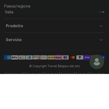
Paese/regione
Prodotto
Servizio
© Copyright Travall |
Mappa del sito
Travall.co.uk
|
Travall.com
|
Travall.de
|
Travall.nl
|
Travall.at
|
Travall.ch
|
Travall.es
|
Travall.fr
|
Travall.it