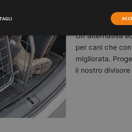
quand
TAGLI
ACC
Un'alternativa 
per cani che con
migliorata. Prog
il nostro divisore