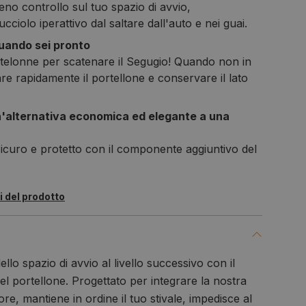
 pieno controllo sul tuo spazio di avvio,
cciolo iperattivo dal saltare dall'auto e nei guai.
quando sei pronto
ortelonne per scatenare il Segugio! Quando non in
are rapidamente il portellone e conservare il lato
un'alternativa economica ed elegante a una
sicuro e protetto con il componente aggiuntivo del
i del prodotto
llo spazio di avvio al livello successivo con il
l portellone. Progettato per integrare la nostra
sore, mantiene in ordine il tuo stivale, impedisce al