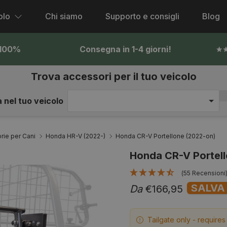
olo
Chi siamo
Supporto e consigli
Blog
l 100%
Consegna in 1-4 giorni!
Trova accessori per il tuo veicolo
 nel tuo veicolo
rie per Cani
Honda HR-V (2022-)
Honda CR-V Portellone (2022-on)
Honda CR-V Portel
(55 Recensioni
SALVA
Da
€166,95
Tailgate only - require