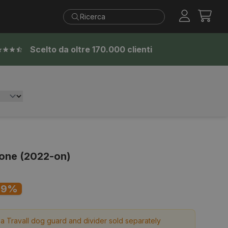
Tran
miss
it.t
Scelto da oltre 170.000 clienti
lone (2022-on)
)
 9%
s a Travall dog guard and divider sold separately